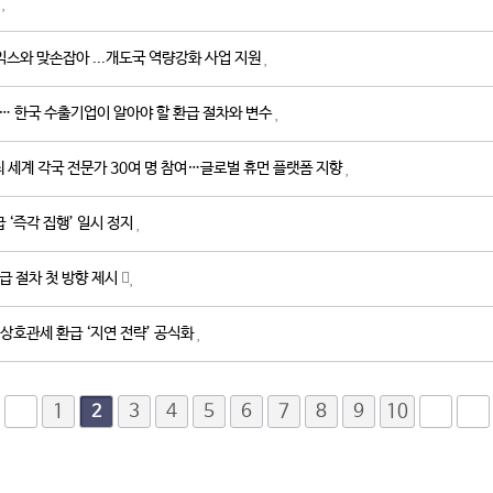
최
코익스와 맞손잡아 ...개도국 역량강화 사업 지원
나… 한국 수출기업이 알아야 할 환급 절차와 변수
최 세계 각국 전문가 30여 명 참여…글로벌 휴먼 플랫폼 지향
급 ‘즉각 집행’ 일시 정지
 환급 절차 첫 방향 제시
PA 상호관세 환급 ‘지연 전략’ 공식화
1
3
4
5
6
7
8
9
10
2