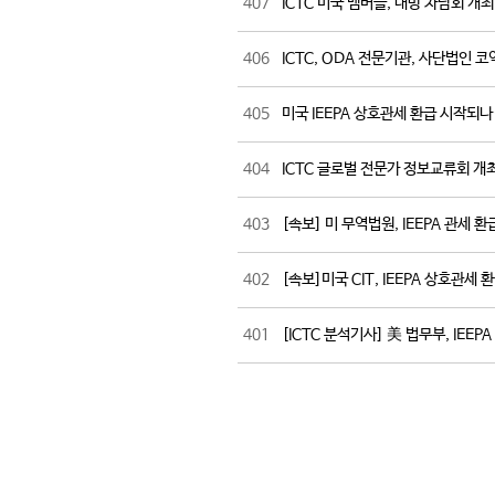
407
ICTC 미국 멤버들, 내방 차담회 개
406
ICTC, ODA 전문기관, 사단법인 
405
미국 IEEPA 상호관세 환급 시작되
404
ICTC 글로벌 전문가 정보교류회 개
403
[속보] 미 무역법원, IEEPA 관세 환
402
[속보]미국 CIT, IEEPA 상호관세
401
[ICTC 분석기사] 美 법무부, IEE
다음
맨끝