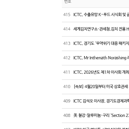
번호
415
ICTC, 수출유망 K-푸드 시식회 및
414
세계김치연구소·관세청,김치 전용 HS코
413
ICTC, 경기도 ‘무역위기 대응 패
412
ICTC, Mr Inthenath Nor
411
ICTC, 2026년도 제1차 이사회
410
[속보] 4월20일부터 미국 상호관세
409
ICTC 김석오 이사장, 경기도경제과
408
美 철강·알루미늄·구리 ‘Section