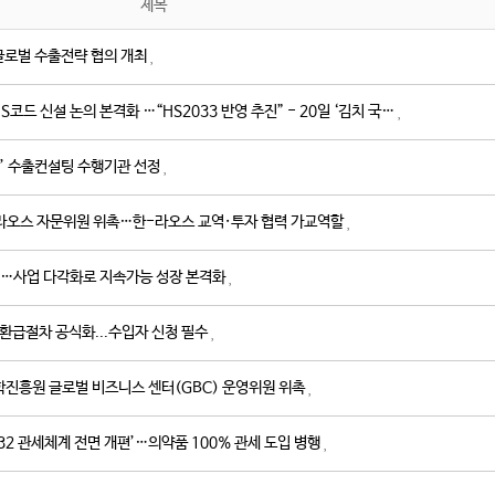
제목
 글로벌 수출전략 협의 개최
드 신설 논의 본격화 …“HS2033 반영 추진” - 20일 ‘김치 국…
키지’ 수출컨설팅 수행기관 선정
ashing 라오스 자문위원 위촉…한-라오스 교역·투자 협력 가교역할
 개최…사업 다각화로 지속가능 성장 본격화
 환급절차 공식화...수입자 신청 필수
학진흥원 글로벌 비즈니스 센터(GBC) 운영위원 위촉
 232 관세체계 전면 개편’…의약품 100% 관세 도입 병행