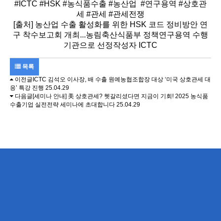
#ICTC #HSK #농식품수출 #농산업 #연구용역 #상호관
세 #관세 #관세전쟁
[출처] 농산업 수출 활성화를 위한 HSK 코드 정비방안 연
구 착수보고회 개최...농림축산식품부 정책연구용역 수행
기관으로 선정작성자 ICTC
목록
이전글
ICTC 김석오 이사장, 배 수출 원예농협조합장 대상 ‘미국 상호관세 대
응’ 특강 진행
25.04.29
다음글
[세미나 안내] 美 상호관세? 헷갈리셨다면 지금이 기회! 2025 농식품
수출기업 실전전략 세미나에 초대합니다
25.04.29