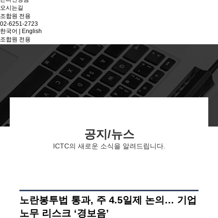
오시는길
조합원 전용
02-6251-2723
한국어
|
English
조합원 전용
공지/뉴스
ICTC의 새로운 소식을 알려드립니다.
노란봉투법 통과, 주 4.5일제 논의… 기업
노무 리스크 ‘경보음’